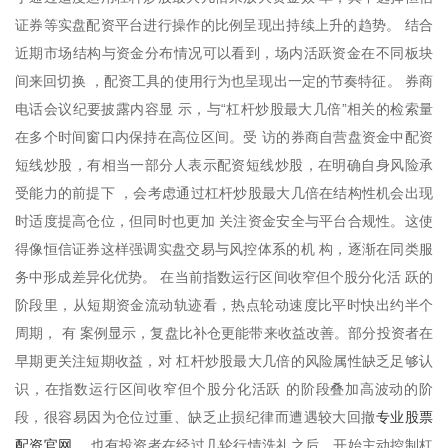
证券等实盘配资平台进行操作的比例呈现出持续上升的趋势。 结合
近期市场结构与资金分布情况可以看到，场内活跃资金在不同板块
间来回切换 ，配资工具的使用行为也呈现出一定的节奏特征。 券商
电话会议纪要披露内容显 示，与“杠杆炒股最大几倍”相关的检索量
在多个时间窗口内保持在高位区间。受 访的券商自营盘资金中配资
短线炒股，有相当一部分人表示配资短线炒股，在明确自身风险承
受能力的前提下 ，会考虑通过杠杆炒股最大几倍在结构性机会出现
时适度提高仓位，但同时也更加 关注资金安全与平台合规性。这使
得像恒信证券这样强调实盘交易与风控体系的机 构，逐渐在同类服
务中形成差异化优势。 在当前指数运行区间收窄但个股分化活 跃的
阶段里，从短期资金流动轨迹看，热点轮动速度比平时快出约半个
周期， 有 案例显示，复盘比补仓更能带来收益改善。部分投资者在
早期更关注短期收益，对 杠杆炒股最大几倍的风险属性缺乏足够认
识，在指数运行区间收窄但个股分化活跃 的阶段叠加高波动的阶
专业股票
段，很容易因为仓位过重、缺乏止损纪律而遭遇较大回撤
配资官网
。 也有投资者在经过几轮行情洗礼之后，开始主动控制杠