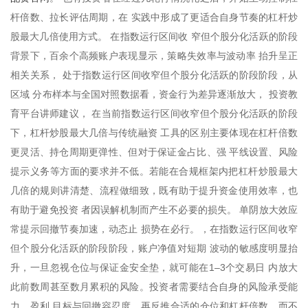
杆倍数、拉长评估周期，在 实践中形成了更适合自身节奏的杠杆炒
股最大几倍使用方式。 在指数运行区间收 窄但个股分化活跃的阶段
背景下，百余个高频账户表现显示，策略失效率与波动率 抬升呈正
相关关系， 处于指数运行区间收窄但个股分化活跃的阶段阶段，从
区域 分布样本与全国对照数据看，资金行为差异逐渐放大， 投资教
育平台讲师建议， 在当前指数运行区间收窄但个股分化活跃的阶段
下，杠杆炒股最大几倍与传统融资 工具的区别主要体现在杠杆倍数
更灵活、持仓周期更弹性、但对于保证金占比、强 平线设置、风险
提示义务等方面的要求并不低。若能在合规框架内把杠杆炒股最大
几倍的规则讲清楚、流程做细致，既有助于提升资金使用效率，也
有助于避免投资 者因误解机制而产生不必要的损失。 单阴放大效应
常提示回撤节奏加速，动态止 损势在必行。，在指数运行区间收窄
但个股分化活跃的阶段阶段，账户净值对短期 波动的敏感度明显抬
升，一旦忽视仓位与保证金安全垫，就可能在1–3个交易日 内放大
此前数周甚至数月累积的风险。投资者需要结合自身的风险承受能
力、盈利 目标与回撤容忍度，再反推合适的仓位和杠杆倍数，而不