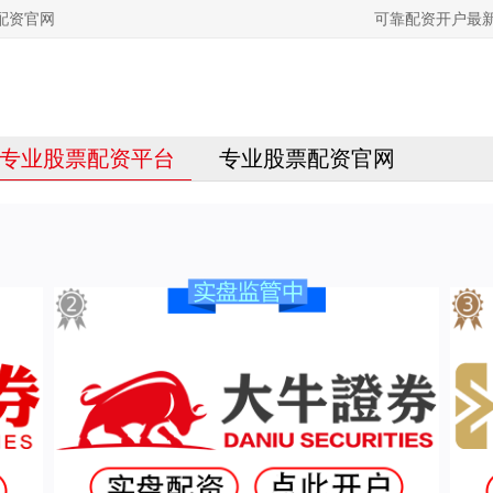
配资官网
可靠配资开户最
专业股票配资平台
专业股票配资官网