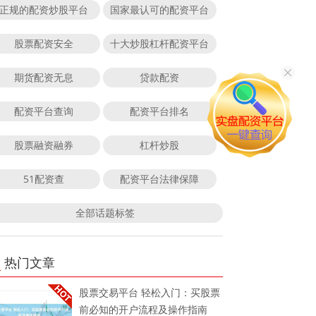
正规的配资炒股平台
国家最认可的配资平台
股票配资安全
十大炒股杠杆配资平台
期货配资无息
贷款配资
配资平台查询
配资平台排名
股票融资融券
杠杆炒股
51配资查
配资平台法律保障
全部话题标签
热门文章
股票交易平台 轻松入门：买股票
前必知的开户流程及操作指南