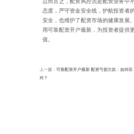
总而言之，配资风控员是配资业务中
态度，严守资金安全线，护航投资者
安全，也维护了配资市场的健康发展
用可靠配资开户最新，为投资者提供
值。
可靠配资开户最新 配资亏损欠款：如何应
上一篇：
对？