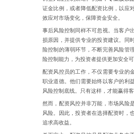
证金比例，或者降低配资比例，以应
效应对市场变化，保障资金安全。
事后风险控制同样不可忽视。当客户
损原因，并提供专业的投资建议。同
险控制的薄弱环节，不断完善风险管
险控制能力，为投资者提供更加安全可
配资风控员的工作，不仅需要专业的
职业道德。他们需要始终以客户的利
风险控制底线。只有这样，才能赢得客
然而，配资风控并非万能，市场风险
风险。因此，投资者在选择配资时，
追求高收益。