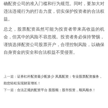
确配资公司的准入门槛和行为规范。同时，要加大对
违法违规行为的打击力度，切实保护投资者的合法权
益。
总之，股票配资虽然可能为投资者带来高收益的机
会，但其中的风险不容忽视。投资者务必保持警惕，
谨慎选择配资公司股票开户，合理控制风险，以确保
自身资金的安全和合法权益不受侵害。
证券杠杆配资最少配多少 凤凰配资：专业股票配资服务，
上一篇：
助您轻松实现财富增长！
合法正规的配资平台 股股顺：股市投资，顺风顺水！
下一篇：