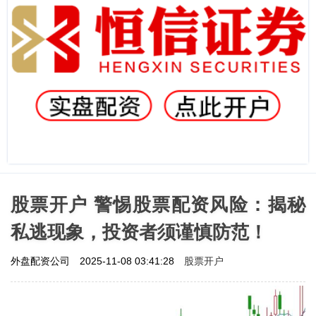
股票开户 警惕股票配资风险：揭秘
私逃现象，投资者须谨慎防范！
股票开户
外盘配资公司
2025-11-08 03:41:28