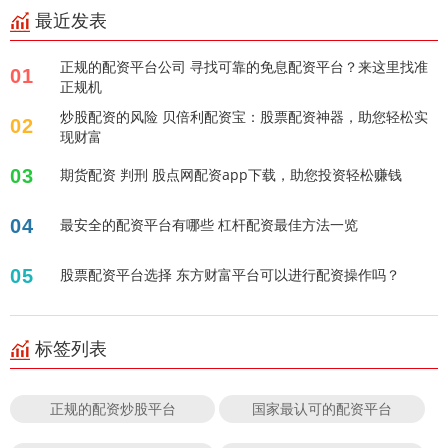
最近发表
正规的配资平台公司 寻找可靠的免息配资平台？来这里找准
01
正规机
炒股配资的风险 贝倍利配资宝：股票配资神器，助您轻松实
02
现财富
03
期货配资 判刑 股点网配资app下载，助您投资轻松赚钱
04
最安全的配资平台有哪些 杠杆配资最佳方法一览
05
股票配资平台选择 东方财富平台可以进行配资操作吗？
标签列表
正规的配资炒股平台
国家最认可的配资平台