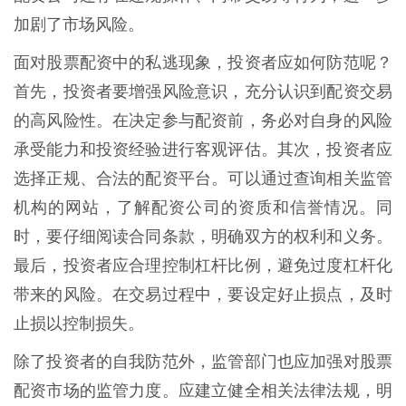
加剧了市场风险。
面对股票配资中的私逃现象，投资者应如何防范呢？
首先，投资者要增强风险意识，充分认识到配资交易
的高风险性。在决定参与配资前，务必对自身的风险
承受能力和投资经验进行客观评估。其次，投资者应
选择正规、合法的配资平台。可以通过查询相关监管
机构的网站，了解配资公司的资质和信誉情况。同
时，要仔细阅读合同条款，明确双方的权利和义务。
最后，投资者应合理控制杠杆比例，避免过度杠杆化
带来的风险。在交易过程中，要设定好止损点，及时
止损以控制损失。
除了投资者的自我防范外，监管部门也应加强对股票
配资市场的监管力度。应建立健全相关法律法规，明