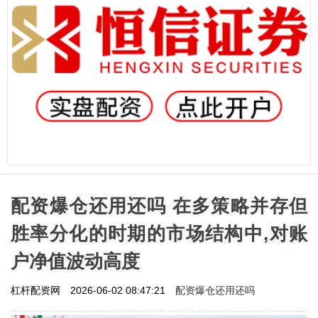
配资爆仓还用还吗 在多策略并存但
胜率分化的时期的市场结构中,对账
户净值波动高度
配资爆仓还用还吗
杠杆配资网
2026-06-02 08:47:21