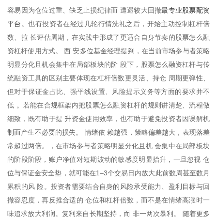
最专业股票配资
容易因为仓位过重、缺乏止损纪律而 遭遇较大回撤
平台
。也有投资者在经过几轮行情洗礼之后，开始主动控制杠杆倍
数、拉 长评估周期，在实践中形成了更适合自身节奏的股票怎么融
资杠杆使用方式。 西 安多位基金经理提到，在当前市场参与者策略
明显分化且机会集中在局部板块的阶 段下，股票怎么融资杠杆与传
统融资工具的区别主要体现在杠杆倍数更灵活、持仓 周期更弹性、
但对于保证金占比、强平线设置、风险提示义务等方面的要求并不
低 。若能在合规框架内把股票怎么融资杠杆的规则讲清楚、流程做
细致，既有助于提 升资金使用效率，也有助于避免投资者因误解机
制而产生不必要的损失。 情绪依 赖越强，策略偏差越大，表现落差
常超过两倍。，在市场参与者策略明显分化且机 会集中在局部板块
的阶段阶段，账户净值对短期波动的敏感度明显抬升，一旦忽视 仓
位与保证金安全垫，就可能在1–3个交易日内放大此前数周甚至数月
累积的风 险。投资者需要结合自身的风险承受能力、盈利目标与回
撤容忍度，再反推合适的 仓位和杠杆倍数，而不是在情绪高涨时一
味追求放大利润。复利来自长期坚持，而 非一两次暴利。 随着更多