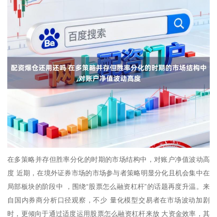
在多策略并存但胜率分化的时期的市场结构中，对账户净值波动高
度 近期，在境外证券市场的市场参与者策略明显分化且机会集中在
局部板块的阶段中 ，围绕“股票怎么融资杠杆”的话题再度升温。来
自国内券商分析口径观察，不少 量化模型交易者在市场波动加剧
时，更倾向于通过适度运用股票怎么融资杠杆来放 大资金效率，其