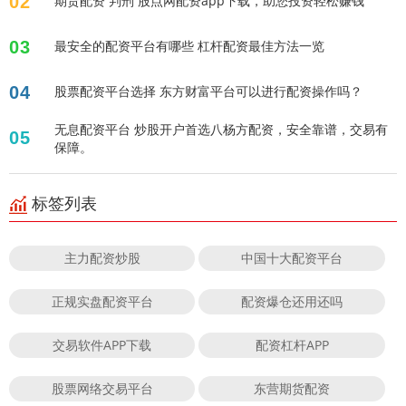
02
期货配资 判刑 股点网配资app下载，助您投资轻松赚钱
03
最安全的配资平台有哪些 杠杆配资最佳方法一览
04
股票配资平台选择 东方财富平台可以进行配资操作吗？
无息配资平台 炒股开户首选八杨方配资，安全靠谱，交易有
05
保障。
标签列表
主力配资炒股
中国十大配资平台
正规实盘配资平台
配资爆仓还用还吗
交易软件APP下载
配资杠杆APP
股票网络交易平台
东营期货配资