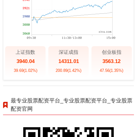
上证指数
深证成指
创业板指
3940.04
14311.01
3563.12
39.69
(1.02%)
200.89
(1.42%)
47.56
(1.35%)
最专业股票配资平台_专业股票配资平台_专业股票
配资官网