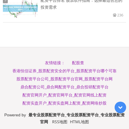
配资平台排名 股票软件指南：选择最适合您的
投资需求
236
配股查
友情链接：
香港恒信证券_股票配资安全的平台_股票配资平台哪个可靠
股票配资平台公司_股票配资平台官网_股票配资平台网
鼎合配资公司_鼎合网配资平台_鼎合投研配资平台
配资官网开户_配资官网平台_配资官网线上配资
配资实盘开户_配资实盘网上配资_配资网络炒股
最专业股票配资平台_专业股票配资平台_专业股票配资
Powered by
官网
RSS地图
HTML地图