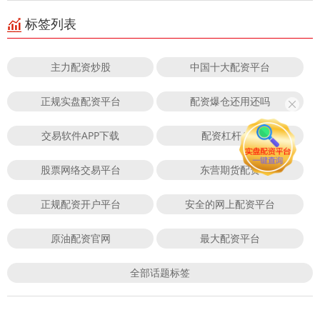
标签列表
主力配资炒股
中国十大配资平台
正规实盘配资平台
配资爆仓还用还吗
交易软件APP下载
配资杠杆APP
股票网络交易平台
东营期货配资
正规配资开户平台
安全的网上配资平台
原油配资官网
最大配资平台
全部话题标签