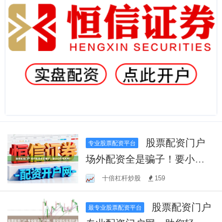
股票配资门户
专业股票配资平台
场外配资全是骗子！要小心
防范风险！
十倍杠杆炒股
159
股票配资门户
最专业股票配资平台