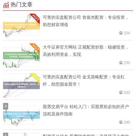
热门文章
可查的实盘配资公司 曾俊杰配资：专业投资，
助您财富增值
254
大牛证券官方网站 正规配资炒股：稳健投资，
高效利用资金，实现
250
可查的实盘配资公司 金戈策略配资：专业杠
杆，助您掘金股市！
243
4
股票交易平台 轻松入门：买股票前必知的开户
流程及操作指南
240
5