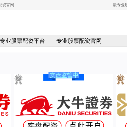
配资官网
最专业
专业股票配资平台
专业股票配资官网