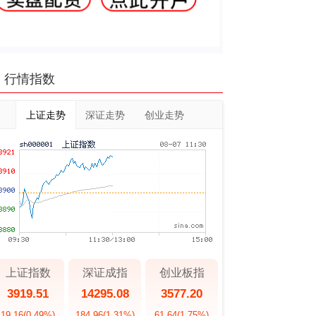
行情指数
上证走势
深证走势
创业走势
上证指数
深证成指
创业板指
3919.51
14295.08
3577.20
19.16
(0.49%)
184.96
(1.31%)
61.64
(1.75%)