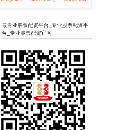
最专业股票配资平台_专业股票配资平
台_专业股票配资官网