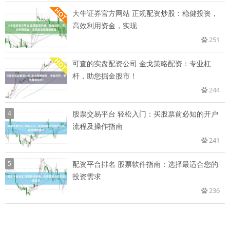
大牛证券官方网站 正规配资炒股：稳健投资，
高效利用资金，实现
251
可查的实盘配资公司 金戈策略配资：专业杠
杆，助您掘金股市！
244
4
股票交易平台 轻松入门：买股票前必知的开户
流程及操作指南
241
5
配资平台排名 股票软件指南：选择最适合您的
投资需求
236