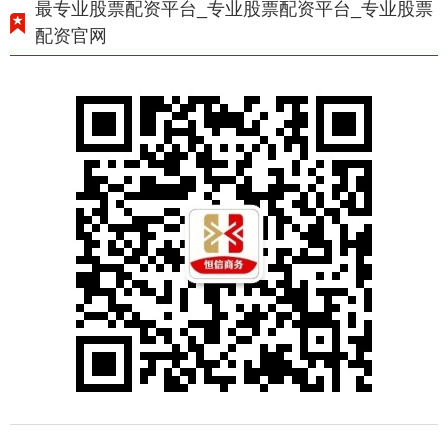
最专业股票配资平台_专业股票配资平台_专业股票
配资官网