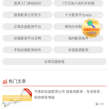
股票入门基础知识
1万元加八倍杠杆炒股
股票配资公司官方
十大配资平台app
正规实盘配资平台
筹码分布图怎么看
炒股配资平台官网
场内配资条件
手机炒股配资软件
本溪股票配资
全部话题标签
热门文章
可查的实盘配资公司 曾俊杰配资：专业投资，
助您财富增值
255