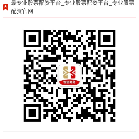
最专业股票配资平台_专业股票配资平台_专业股票
配资官网