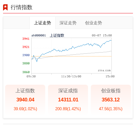
行情指数
上证走势
深证走势
创业走势
上证指数
深证成指
创业板指
3940.04
14311.01
3563.12
39.69
(1.02%)
200.89
(1.42%)
47.56
(1.35%)