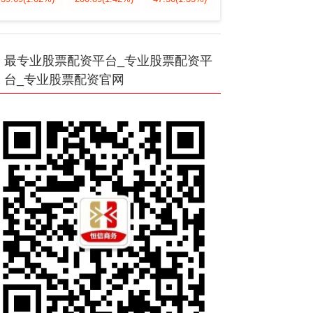
最专业股票配资平台_专业股票配资平
台_专业股票配资官网