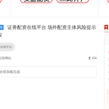
证券配资在线平台 场外配资主体风险提示
网
议
资在线平台
配资网站
104
全部加载完成