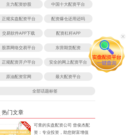
主力配资炒股
中国十大配资平台
正规实盘配资平台
配资爆仓还用还吗
交易软件APP下载
配资杠杆APP
股票网络交易平台
东营期货配资
正规配资开户平台
安全的网上配资平台
原油配资官网
最大配资平台
全部话题标签
热门文章
可查的实盘配资公司 曾俊杰配
资：专业投资，助您财富增值