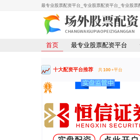
最专业股票配资平台_专业股票配资平台_专业股票
首页
最专业股票配资平台
十大配资平台推荐
共
100
+平台