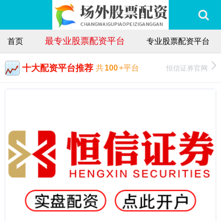
最专业股票配资平台
首页
专业股票配资平台
十大配资平台推荐
恒信证券官网
共
100
+平台