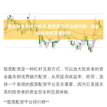
股票配资是一种杠杆交易方式，可以放大投资者的资
金鑫东财优秀杨方配资，从而提高收益率。然而，选
择一个靠谱的股票配资平台至关重要，因为它直接关
系到投资者的资金安全和交易体验。
**股票配资平台排行榜**