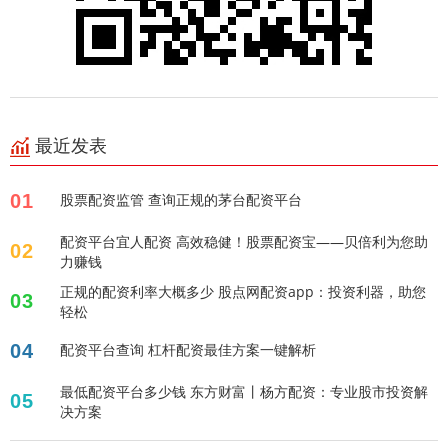
最近发表
01
股票配资监管 查询正规的茅台配资平台
配资平台宜人配资 高效稳健！股票配资宝——贝倍利为您助
02
力赚钱
正规的配资利率大概多少 股点网配资app：投资利器，助您
03
轻松
04
配资平台查询 杠杆配资最佳方案一键解析
最低配资平台多少钱 东方财富丨杨方配资：专业股市投资解
05
决方案