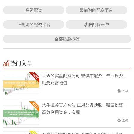
启运配资
最靠谱的配资平台
正规则的配资平台
炒股配资开户
全部话题标签
热门文章
可查的实盘配资公司 曾俊杰配资：专业投资，
助您财富增值
254
大牛证券官方网站 正规配资炒股：稳健投资，
高效利用资金，实现
250