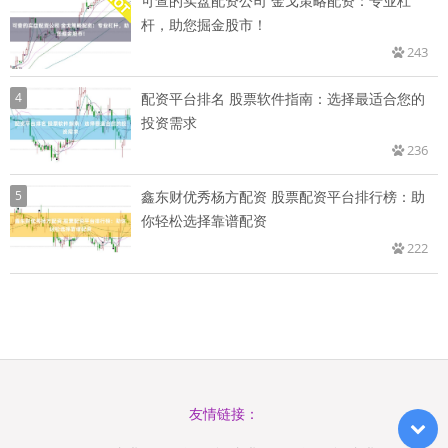
可查的实盘配资公司 金戈策略配资：专业杠
杆，助您掘金股市！
243
4
配资平台排名 股票软件指南：选择最适合您的
投资需求
236
5
鑫东财优秀杨方配资 股票配资平台排行榜：助
你轻松选择靠谱配资
222
友情链接：