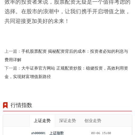
效率的投资者来说，股票配资无疑是一个值得考虑的
选择。在股市的浪潮中，让我们携手开启增值之旅，
共同迎接更加美好的未来！
手机股票配资 揭秘配资背后的成本：投资者必知的利息与
上一篇：
费用详解
大牛证券官方网站 正规配资炒股：稳健投资，高效利用资
下一篇：
金，实现财富增值新路径
行情指数
上证走势
深证走势
创业走势