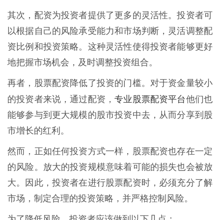
其次，配资为投资者提供了更多的灵活性。投资者可
以根据自己的风险承受能力和市场判断，灵活调整配
资比例和投资策略。这种灵活性使得投资者能够更好
地把握市场机会，及时调整投资组合。
再者，股票配资降低了投资的门槛。对于资金量较小
专业股票配资平台
的投资者来说，通过配资，
他们也
能够参与到更大规模的股市投资中去，从而分享到股
市增长的红利。
然而，正如任何投资方式一样，股票配资也存在一定
的风险。放大的投资规模意味着可能的损失也会被放
大。因此，投资者在进行股票配资时，必须充分了解
市场，制定合理的投资策略，并严格控制风险。
为了降低风险，投资者应该做到以下几点：